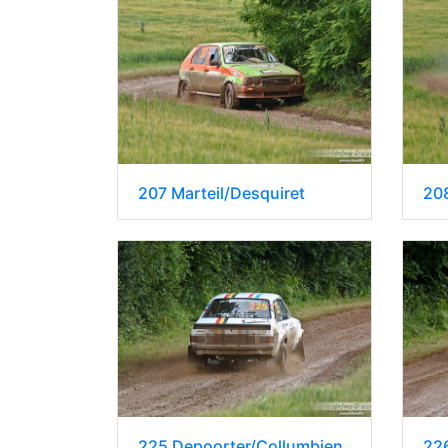
207 Marteil/Desquiret
20
225 Depoorter/Collumbien
226