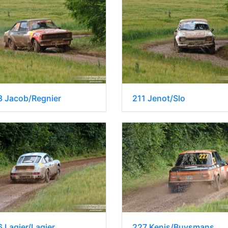
8 Jacob/Regnier
211 Jenot/Slo
 Lagier/Lagier
227 Kenis/Buysmans