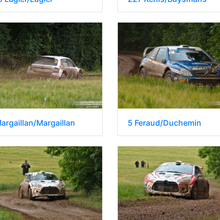
argaillan/Margaillan
5 Feraud/Duchemin