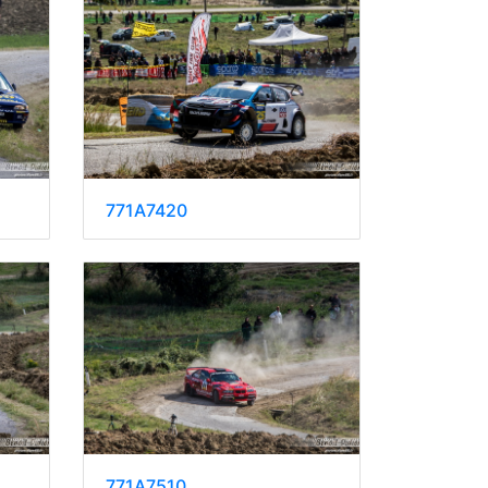
771A7420
771A7510