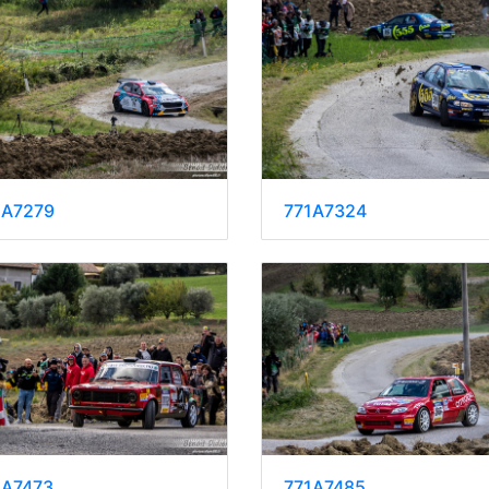
1A7279
771A7324
1A7473
771A7485