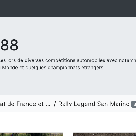
s88
ises lors de diverses compétitions automobiles avec nota
 Monde et quelques championnats étrangers.
 France et étrangers
Rally Legend San Marino