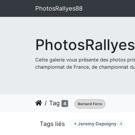
PhotosRallyes88
PhotosRallye
Cette galerie vous présente des photos pr
championnat de France, de championnat du
Tag
4
Bernard Ferro
Tags liés
+ Jeremy Dapoigny
4