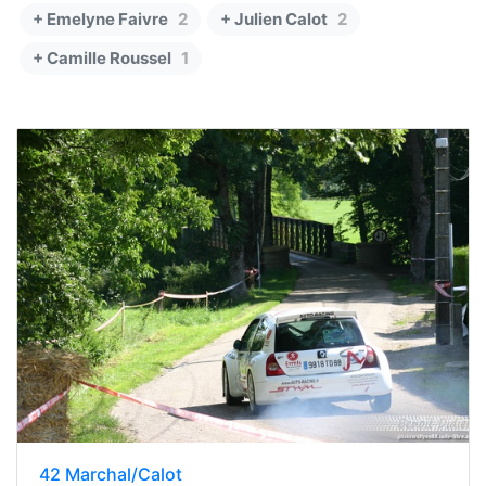
+ Emelyne Faivre
2
+ Julien Calot
2
+ Camille Roussel
1
42 Marchal/Calot