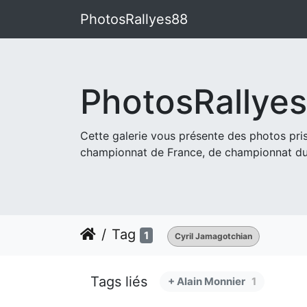
PhotosRallyes88
PhotosRallye
Cette galerie vous présente des photos pr
championnat de France, de championnat du
Tag
1
Cyril Jamagotchian
Tags liés
+ Alain Monnier
1