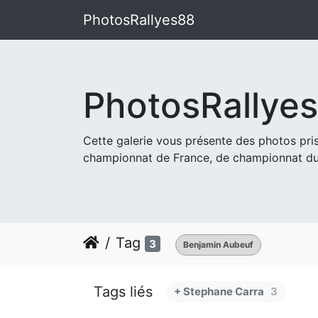
PhotosRallyes88
PhotosRallye
Cette galerie vous présente des photos pr
championnat de France, de championnat du
Tag
3
Benjamin Aubeuf
Tags liés
+ Stephane Carra
3