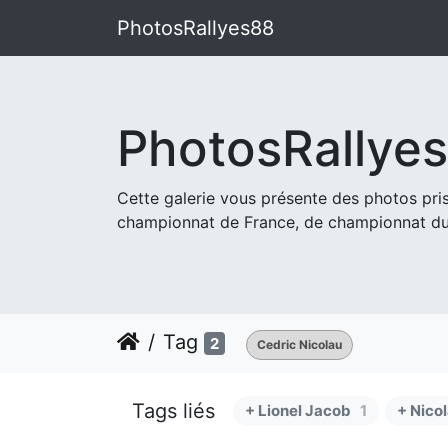
PhotosRallyes88
PhotosRallye
Cette galerie vous présente des photos pr
championnat de France, de championnat du
Tag
2
Cedric Nicolau
Tags liés
+ Lionel Jacob
1
+ Nico