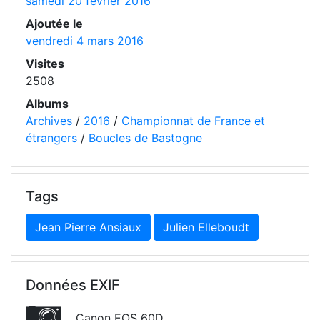
samedi 20 février 2016
Ajoutée le
vendredi 4 mars 2016
Visites
2508
Albums
Archives
/
2016
/
Championnat de France et
étrangers
/
Boucles de Bastogne
Tags
Jean Pierre Ansiaux
Julien Elleboudt
Données EXIF
Canon EOS 60D