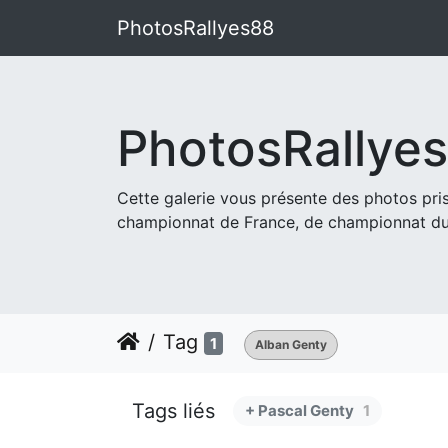
PhotosRallyes88
PhotosRallye
Cette galerie vous présente des photos pr
championnat de France, de championnat du
Tag
1
Alban Genty
Tags liés
+ Pascal Genty
1