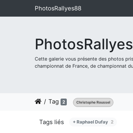
PhotosRallyes88
PhotosRallye
Cette galerie vous présente des photos pr
championnat de France, de championnat du
Tag
2
Christophe Roussel
Tags liés
+ Raphael Dufay
2