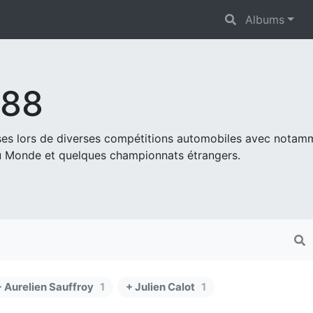
Albums
s88
ises lors de diverses compétitions automobiles avec nota
 Monde et quelques championnats étrangers.
+ Aurelien Sauffroy
1
+ Julien Calot
1