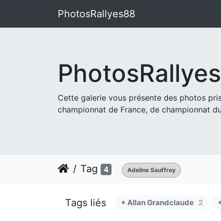
PhotosRallyes88
PhotosRallye
Cette galerie vous présente des photos pr
championnat de France, de championnat du
Tag
4
Adeline Sauffroy
Tags liés
+ Allan Grandclaude
2