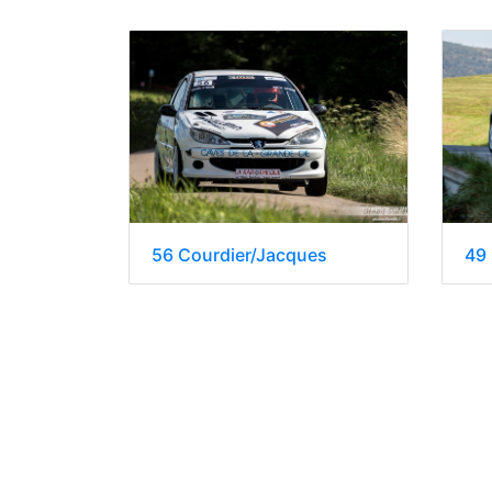
56 Courdier/Jacques
49