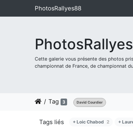
PhotosRallyes88
PhotosRallye
Cette galerie vous présente des photos pr
championnat de France, de championnat du
Tag
3
David Courdier
Tags liés
+ Loic Chabod
2
+ Laur